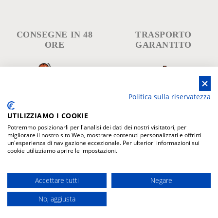
CONSEGNE IN 48
TRASPORTO
ORE
GARANTITO
Politica sulla riservatezza
Escluso festivi, prefestivi e isole
Garanzia per danni durante il
trasporto
UTILIZZIAMO I COOKIE
Potremmo posizionarli per l'analisi dei dati dei nostri visitatori, per
migliorare il nostro sito Web, mostrare contenuti personalizzati e offrirti
un'esperienza di navigazione eccezionale. Per ulteriori informazioni sui
cookie utilizziamo aprire le impostazioni.
GARANZIA
PAGAMENTI
Accettare tutti
Negare
No, aggiusta
Acquista