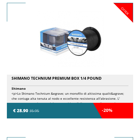
OFFER
SHIMANO TECHNIUM PREMIUM BOX 1/4 POUND
Shimano
<p>Lo Shimano Technium &egrave; un monofilo di altissima qualit&agrave;
che coniuga alta tenuta al nodo e eccellente resistenza all'abrasione. L'
avanzata costruzione a triplo strato riduce l'allungamento lineare ad appena
il 12%, mantenendo la morbidezza necessaria per una pesca senza problemi
-20%
€ 28.90
35.95
e una migliore presentazione dell'esca. Se siete pescatori seri, saprete
gi&agrave; che il mono Technium ha una reputazione fantastica nel mondo
della pesca alla carpa ed &egrave; stato uno dei principali prodotti hi-tech
per diversi anni. Grazie al suo ridotto allungamento e all'elevato rapporto
resistenza/diametro, il Technium &egrave; il compromesso perfetto tra la
treccia e le "normali" lenze mono. Per i pescatori di carpe che utilizzano