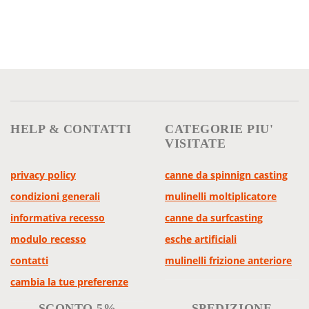
HELP & CONTATTI
CATEGORIE PIU'
VISITATE
privacy policy
canne da spinnign casting
condizioni generali
mulinelli moltiplicatore
informativa recesso
canne da surfcasting
modulo recesso
esche artificiali
contatti
mulinelli frizione anteriore
cambia la tue preferenze
SCONTO 5%
SPEDIZIONE