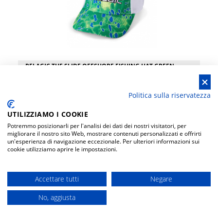
PELAGIC THE SLIDE OFFSHORE FISHING HAT GREEN
Pelagic
Logo Pelagic ricamato sul davanti Stampa dorado personalizzata
Politica sulla riservatezza
Ricamo laterale con logo gamefish personalizzato Pannelli posteriori in
rete ventilati Chiusura con cinturino regolabile in velcro Fascia interna
traspirante Tesa curva Taglia unica Materiale: 33% catione 29%
UTILIZZIAMO I COOKIE
NON DISPONIBILE
poliestere 22% cotone 10% elastan 6% nylon 100% fibre naturali
Potremmo posizionarli per l'analisi dei dati dei nostri visitatori, per
migliorare il nostro sito Web, mostrare contenuti personalizzati e offrirti
un'esperienza di navigazione eccezionale. Per ulteriori informazioni sui
cookie utilizziamo aprire le impostazioni.
Accettare tutti
Negare
No, aggiusta