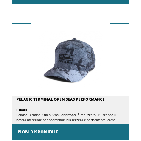
tradizionale della stampa giapponese dei pesci. Materiale: 33%
catione 29% poliestere 22% cotone 10% elastan 6% nylon.
PELAGIC TERMINAL OPEN SEAS PERFORMANCE
Pelagic
Pelagic Terminal Open Seas Performace è realizzato utilizzando il
nostro materiale per boardshort più leggero e performante, come
quello che si trova sul boardshort Strike. Le perforazioni tagliate al
laser sui pannelli posteriori migliorano il flusso d'aria per mantenere
NON DISPONIBILE
la testa fresca, mentre l'archetto traforato e imbottito che assorbe il
sudore e consente all'aria di entrare e uscire per una vestibilità