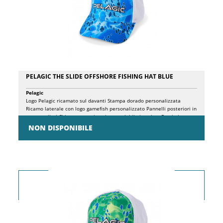
PELAGIC THE SLIDE OFFSHORE FISHING HAT BLUE
Pelagic
Logo Pelagic ricamato sul davanti Stampa dorado personalizzata
Ricamo laterale con logo gamefish personalizzato Pannelli posteriori in
rete ventilati Chiusura con cinturino regolabile in velcro Fascia interna
traspirante Tesa curva Taglia unica Materiale: 33% catione 29%
NON DISPONIBILE
poliestere 22% cotone 10% elastan 6% nylon 100% fibre naturali