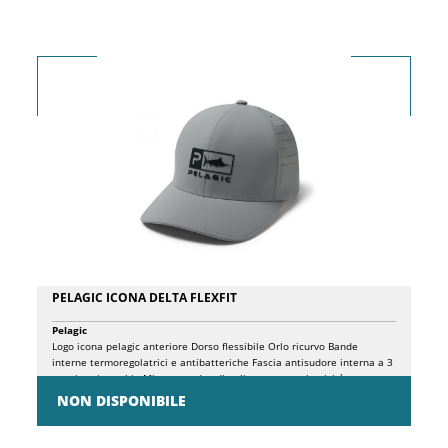
comoda e asciutta. Costruito con il nostro materiale per pantaloncini
da surf più leggero e performante. Perforazioni tagliate al laser sui
pannelli posteriori Archetto imbottito e traforato Chiusura a scatto
Caratterizzato da arte Gyotaku originale, questo prodotto rende
omaggio al mare attraverso il metodo tradizionale della stampa
giapponese dei pesci. Materiale: 33% catione 29% poliestere 22%
cotone 10% elastan 6% nylon
PELAGIC ICONA DELTA FLEXFIT
Pelagic
Logo icona pelagic anteriore Dorso flessibile Orlo ricurvo Bande
interne termoregolatrici e antibatteriche Fascia antisudore interna a 3
strati antimacchia Misto spandex di poliestere con elasticità
NON DISPONIBILE