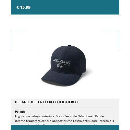
unica.
€ 15.99
PELAGIC DELTA FLEXFIT HEATHERED
Pelagic
Logo icona pelagic anteriore Dorso flessibile Orlo ricurvo Bande
interne termoregolatrici e antibatteriche Fascia antisudore interna a 3
strati antimacchia Misto spandex di poliestere con elasticità