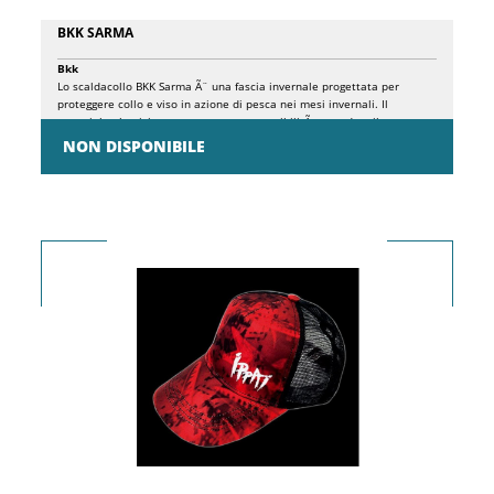
BKK SARMA
Bkk
Lo scaldacollo BKK Sarma Ã¨ una fascia invernale progettata per
proteggere collo e viso in azione di pesca nei mesi invernali. Il
materiale elasticizzato consente una vestibilitÃ comoda e il tessuto
antivento protegge in maniera eccellente anche in condizioni di vento
NON DISPONIBILE
forte. Ãˆ un accessorio indispensabile per la stagione invernale e
consente di stare al caldo, protetti e comodi.