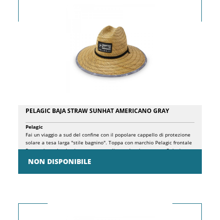
PELAGIC BAJA STRAW SUNHAT AMERICANO GRAY
Pelagic
Fai un viaggio a sud del confine con il popolare cappello di protezione
solare a tesa larga "stile bagnino". Toppa con marchio Pelagic frontale
Parasudore elastico interno personalizzato Iconica stampa Pelagic
Americamo sulla tesa inferiore Cinghia di serraggio regolabile Taglia
NON DISPONIBILE
unica Materiale: 100% fibre naturali