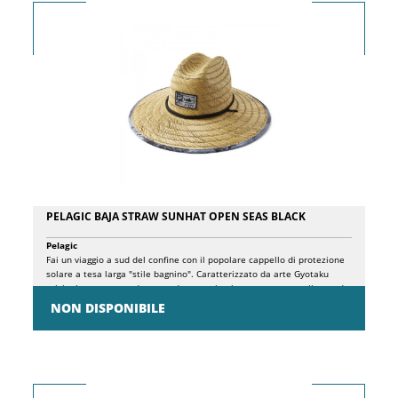
i cappelli da pesca Pelagic Sunsetter.
PELAGIC BAJA STRAW SUNHAT OPEN SEAS BLACK
Pelagic
Fai un viaggio a sud del confine con il popolare cappello di protezione
solare a tesa larga "stile bagnino". Caratterizzato da arte Gyotaku
originale, questo prodotto rende omaggio al mare attraverso il metodo
tradizionale della stampa giapponese dei pesci. Toppa con marchio
NON DISPONIBILE
Pelagic frontale Parasudore elastico interno personalizzato Iconica
stampa Pelagic Americamo sulla tesa inferiore Cinghia di serraggio
regolabile Taglia unica Materiale: 100% fibre naturali