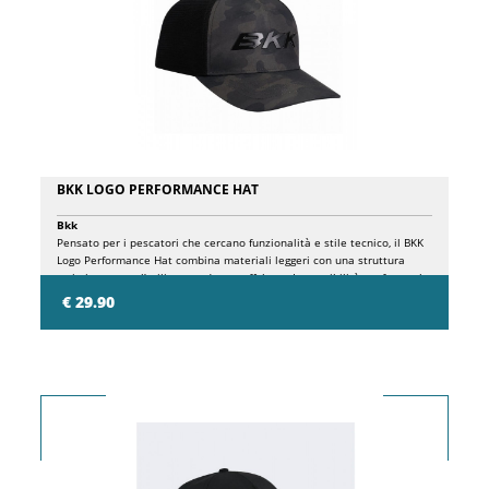
BKK LOGO PERFORMANCE HAT
Bkk
Pensato per i pescatori che cercano funzionalità e stile tecnico, il BKK
Logo Performance Hat combina materiali leggeri con una struttura
ottimizzata per l’utilizzo outdoor e offshore. La vestibilità confortevole
garantisce praticità e comfort durante lunghe giornate di pesca. Il
€ 29.90
tessuto ad alta traspirabilità migliora la circolazione dell’aria e riduce
l’accumulo di calore, rendendo il cappellino ideale per ambienti marini
e clima caldo. Il logo BKK frontale completa un’estetica moderna e
sportiva.