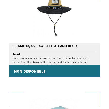
PELAGIC BAJA STRAW HAT FISH CAMO BLACK
Pelagic
Goditi tranquillamente i raggi del sole con il cappello da pesca in
paglia Baja! Questo cappello ti protegge dal sole grazie alla sua
struttura in fibra naturale al 100%, stile bagnino, forma a tesa larga
con un marlin di gomma in PVC anteriore e toppa di tonno con fascia
NON DISPONIBILE
elastica pelagica personalizzata all'interno del cappello, e la nostra
stampa esagonale blu sul bordo inferiore. Protezione solare completa.
Costruzione 100% fibra naturale. Fascia Comfort. Stampa testa a
Sancho. Cinturino regolabile Unica misura.