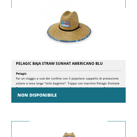
PELAGIC BAJA STRAW SUNHAT AMERICANO BLU
Pelagic
Fai un viaggio a sud del confine con il popolare cappello di protezione
solare a tesa larga "stile bagnino". Toppa con marchio Pelagic frontale
Parasudore elastico interno personalizzato Iconica stampa Pelagic
Americamo sulla tesa inferiore Cinghia di serraggio regolabile Taglia
NON DISPONIBILE
unica Materiale: 100% fibre naturali