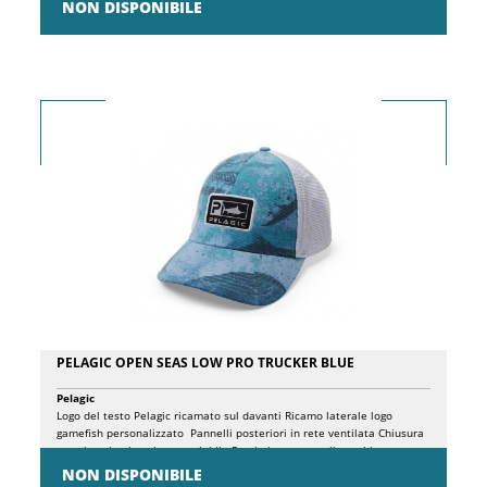
NON DISPONIBILE
PELAGIC OPEN SEAS LOW PRO TRUCKER BLUE
Pelagic
Logo del testo Pelagic ricamato sul davanti Ricamo laterale logo
gamefish personalizzato Pannelli posteriori in rete ventilata Chiusura
con cinturino in velcro regolabile Fascia interna per l'assorbimento
dell'umidità Orlo ricurvo Taglia unica Caratterizzato da arte Gyotaku
NON DISPONIBILE
originale, questo prodotto rende omaggio al mare attraverso il metodo