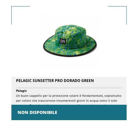
iconiche... non lasciarti prendere a pugni dal sole: rimani protetto con
i cappelli da pesca Pelagic Sunsetter.
PELAGIC SUNSETTER PRO DORADO GREEN
Pelagic
Un buon cappello per la protezione solare è fondamentale, soprattutto
per coloro che trascorrono innumerevoli giorni in acqua sotto il sole
cocente. Per coloro che cercano un cappello a tesa larga e leggero, non
guardare oltre il cappello da pesca Sunsetter. Caratterizzato da una
NON DISPONIBILE
classificazione UPF 50+, proprietà traspiranti e fascia antisudore ad
alte prestazioni, questo cappello con protezione solare manterrà la
testa fresca proteggendo il viso e il collo dai dannosi raggi UV.
Completo di cinturino regolabile, logo Pelagic personalizzato e stampe
iconiche... non lasciarti prendere a pugni dal sole: rimani protetto con