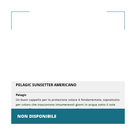
PELAGIC SUNSETTER AMERICANO
Pelagic
Un buon cappello per la protezione solare è fondamentale, soprattutto
per coloro che trascorrono innumerevoli giorni in acqua sotto il sole
cocente. Per coloro che cercano un cappello a tesa larga e leggero, non
guardare oltre il cappello da pesca Sunsetter. Caratterizzato da una
NON DISPONIBILE
classificazione UPF 50+, proprietà traspiranti e fascia antisudore ad
alte prestazioni, questo cappello con protezione solare manterrà la
testa fresca proteggendo il viso e il collo dai dannosi raggi UV.
Completo di cinturino regolabile, logo Pelagic personalizzato e stampe