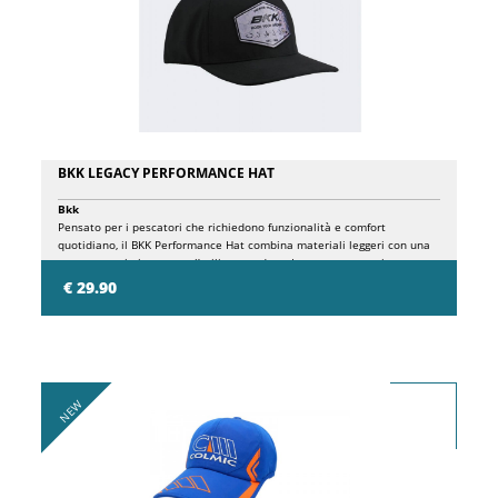
BKK LEGACY PERFORMANCE HAT
Bkk
Pensato per i pescatori che richiedono funzionalità e comfort
quotidiano, il BKK Performance Hat combina materiali leggeri con una
struttura ottimizzata per l’utilizzo outdoor. La nuova costruzione
migliora la calzata e garantisce comfort prolungato durante le sessioni
€ 29.90
di pesca più intense. Il tessuto ad alta traspirabilità assicura
un’efficace dispersione del calore e una ventilazione continua,
rendendo il cappellino ideale per ambienti marini e clima caldo.
L’estetica tecnica è disponibile con logo BKK Classic nero oppure con
logo Legacy su pattern tarpon-scale.
NEW