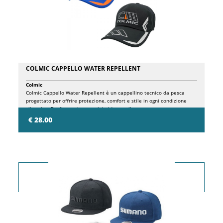
COLMIC CAPPELLO WATER REPELLENT
Colmic
Colmic Cappello Water Repellent è un cappellino tecnico da pesca
progettato per offrire protezione, comfort e stile in ogni condizione
climatica. Realizzato in materiale idrorepellente, protegge
efficacemente da pioggia leggera, spruzzi d’acqua e umidità, risultando
€ 28.00
ideale sia per la pesca in mare che in acqua dolce. Dal design sportivo
e moderno, presenta il logo Colmic ricamato frontalmente con grafiche
dinamiche a contrasto sulla visiera e sui pannelli laterali. Disponibile
in versione blu con dettagli arancioni e versione nera con dettagli grigi,
si distingue per un look tecnico e accattivante. La visiera precurvata
garantisce un’ottima protezione dal sole e migliora la visibilità durante
l’azione di pesca, mentre la struttura leggera assicura comfort
prolungato anche nelle giornate più lunghe. Un accessorio essenziale
per ogni pescatore che cerca funzionalità e identità sportiva.
Caratteristiche Tecniche Tessuto tecnico water repellent
(idrorepellente)Protezione da pioggia leggera e spruzzi d’acquaLogo
Colmic frontale ricamatoGrafica sportiva a contrasto su visiera e
latiVisiera precurvata per protezione solareStruttura leggera e