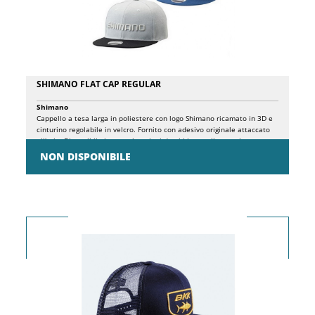
confortevoleDisponibile in due varianti colore: Blu – Nero
SHIMANO FLAT CAP REGULAR
Shimano
Cappello a tesa larga in poliestere con logo Shimano ricamato in 3D e
cinturino regolabile in velcro. Fornito con adesivo originale attaccato
all'orlo. Disponibile in tre colorazioni da abbinare alla maggior parte
degli stili di pesca: nero, grigio chiaro e blu navy.
NON DISPONIBILE