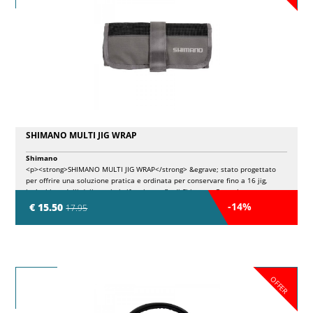
SHIMANO MULTI JIG WRAP
Shimano
<p><strong>SHIMANO MULTI JIG WRAP</strong> &egrave; stato progettato
per offrire una soluzione pratica e ordinata per conservare fino a 16 jig,
inclusi i modelli delle serie knife e butterfly di Shimano. Costruito con un
tessuto in rete resistente ma leggero, questo avvolgibile permette di riporre
-14%
€ 15.50
17.95
gli artificiali in modo sicuro e facilita la loro pulizia dopo l'uso. La sua
organizzazione intelligente consente un rapido accesso all'attrezzatura,
riducendo i tempi morti e mantenendo tutto in ordine durante le battute di
pesca pi&ugrave; intense.</p>
OFFER