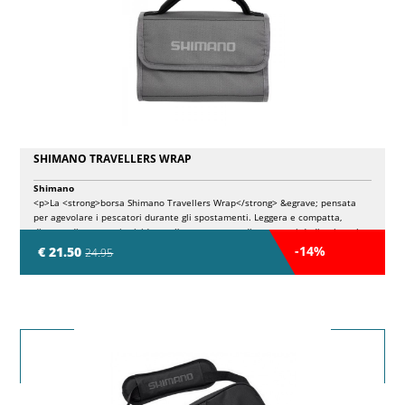
SHIMANO TRAVELLERS WRAP
Shimano
<p>La <strong>borsa Shimano Travellers Wrap</strong> &egrave; pensata
per agevolare i pescatori durante gli spostamenti. Leggera e compatta,
dispone di un vassoio rigido per l'attrezzatura e di scomparti dedicati per le
esche morbide. Grazie alla sua versatilit&agrave;, consente di adattare il
-14%
€ 21.50
24.95
contenuto in base alle diverse situazioni di pesca, rendendo superfluo il
trasporto di una borsa pi&ugrave; grande. La tasca in rete offre ulteriore
spazio per riporre strumenti utili come taglia trecce o leader, facilitando
l'organizzazione e l'accessibilit&agrave; dell'attrezzatura essenziale.</p>