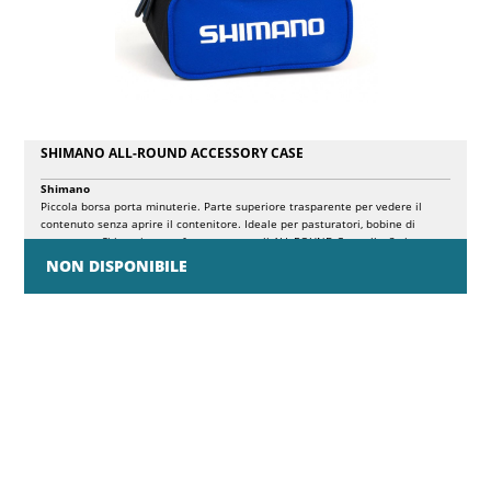
SHIMANO ALL-ROUND ACCESSORY CASE
Shimano
Piccola borsa porta minuterie. Parte superiore trasparente per vedere il
contenuto senza aprire il contenitore. Ideale per pasturatori, bobine di
scorta, etc. Si inserisce perfettamente negli ALL-ROUND Carryalls. 2 zip.
Dimensioni 22x16x11cm.
NON DISPONIBILE