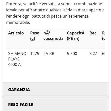
Potenza, velocità e versatilità sono la combinazione
ideale per affrontare qualsiasi sfida in mare aperto e
rendere ogni battuta di pesca un’esperienza
memorabile.
Articolo
Peso
nÂ°
CapacitÃ
Rec.
Rec.
(g)
cuscinetti
(PE-m)
(cm)
SHIMANO
1275
2A-RB
5-600
3.2:1
68
PLAYS
4000 A
GARANZIA
RESO FACILE