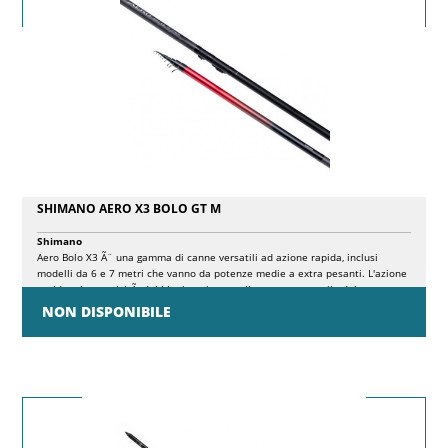
SHIMANO AERO X3 BOLO GT M
Shimano
Aero Bolo X3 Ã¨ una gamma di canne versatili ad azione rapida, inclusi
modelli da 6 e 7 metri che vanno da potenze medie a extra pesanti. L'azione
rapida e la reattivitÃ dei blank assicurano il corretto controllo del
galleggiante e la pronta ferrata in diverse circostanze, sia in acqua dolce che
NON DISPONIBILE
salata. In robusto carbonio HPC non temono i pesci piÃ¹ grandi in forti
correnti.