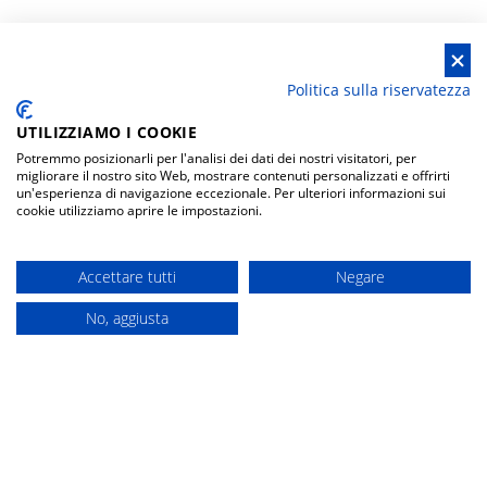
Politica sulla riservatezza
HELP & CONTATTI
CATEGORIE PIU'
UTILIZZIAMO I COOKIE
VISITATE
Potremmo posizionarli per l'analisi dei dati dei nostri visitatori, per
migliorare il nostro sito Web, mostrare contenuti personalizzati e offrirti
un'esperienza di navigazione eccezionale. Per ulteriori informazioni sui
privacy policy
canne da spinnign casting
cookie utilizziamo aprire le impostazioni.
condizioni generali
mulinelli moltiplicatore
informativa recesso
canne da surfcasting
Accettare tutti
Negare
modulo recesso
esche artificiali
No, aggiusta
Acquista
contatti
mulinelli frizione anteriore
cambia la tue preferenze
SCONTO 5%
SPEDIZIONE
SEMPRE GRATUITA