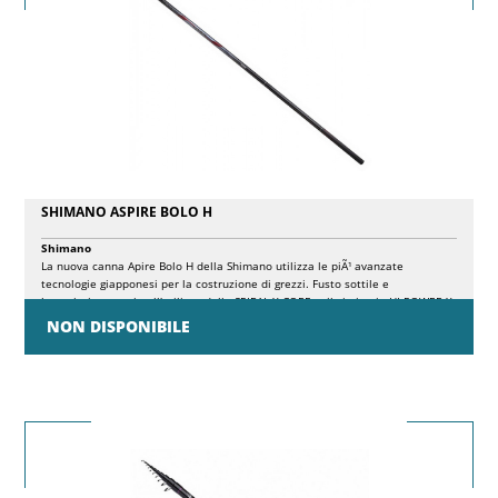
SHIMANO ASPIRE BOLO H
Shimano
La nuova canna Apire Bolo H della Shimano utilizza le piÃ¹ avanzate
tecnologie giapponesi per la costruzione di grezzi. Fusto sottile e
leggerissimo grazie all'utilizzo dello SPIRAL X CORE, e il cimino in HI-POWER X,
incrementa la rigiditÃ torsionale migliorando il controllo sul pesce.
NON DISPONIBILE
Consigliato l'utilizzo di nylon 0.16-0.22mm. Montaggio con anelli Fuji S.I.C. K e
placca Fuji NS.