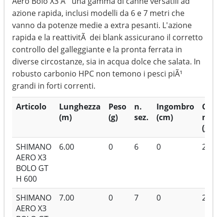
Aero Bolo X3 Ã¨ una gamma di canne versatili ad
azione rapida, inclusi modelli da 6 e 7 metri che
vanno da potenze medie a extra pesanti. L'azione
rapida e la reattivitÃ dei blank assicurano il corretto
controllo del galleggiante e la pronta ferrata in
diverse circostanze, sia in acqua dolce che salata. In
robusto carbonio HPC non temono i pesci piÃ¹
grandi in forti correnti.
Articolo
Lunghezza
Peso
n.
Ingombro
Cas
(m)
(g)
sez.
(cm)
max
(g)
SHIMANO
6.00
0
6
0
25
AERO X3
BOLO GT
H 600
SHIMANO
7.00
0
7
0
25
AERO X3