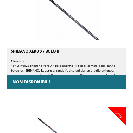
SHIMANO AERO X7 BOLO H
Shimano
<p>La nuova Shimano Aero X7 Bolo &egrave; il top di gamma delle canne
bolognesi SHIMANO. Rappresentando l'apice del design e dello sviluppo,
queste canne sono disponibili come grezzi semplici per la personalizzazione
o completamente equipaggiate con i migliori componenti nella versione GT.
NON DISPONIBILE
Grazie all'utilizzo della pi&ugrave; recente tecnologia Shimano, questa
gamma premium offre prestazioni di alto livello senza precedenti, stabilendo
un nuovo standard per la pesca alla bolognese. Quando si esige il meglio
dalla propria canna da pesca bolognese, l'Aero X7 &egrave; la risposta. Con
le opzioni di azione media (8-18 g) e pesante (15-25 g), queste canne sono
progettate per garantire prestazioni eccezionali in qualsiasi situazione. Il
OFFER
design ultraleggero e ben bilanciato, unito all'azione extra-fast della punta,
offre la massima precisione e controllo sul galleggiante, rendendo possibili
anche le ferrate pi&ugrave; difficili. Il design avanzato della conicit&agrave;
aumenta la sensibilit&agrave; e garantisce l'utilizzo di lenze pi&ugrave;
sottili e ami pi&ugrave; piccoli. Grazie alla velocit&agrave; fulminea della