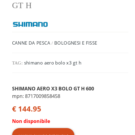
GT H
CANNE DA PESCA
BOLOGNESI E FISSE
/
shimano aero bolo x3 gt h
TAG:
SHIMANO AERO X3 BOLO GT H 600
mpn: 8717009858458
€ 144.95
Non disponibile